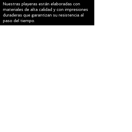
Nuestras playeras están elaboradas con
materiales de alta calidad y con impresiones
duraderas que garantizan su resistencia al
paso del tiempo.
Además, en Distopia valoramos la
originalidad y la creatividad, por lo que todos
nuestros diseños son exclusivos y no los
encontrarás en ningún otro lado.
¡Demuestra tu estilo propio y
haz una declaración de
actitud con las playeras de
Distopia!"
ir a tienda
Telefono: (55) 2172 9116