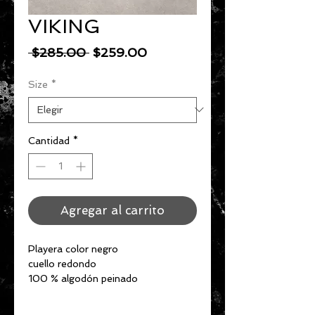
VIKING
Precio
Precio
 $285.00 
$259.00
de
Size
*
oferta
Cantidad
*
Agregar al carrito
Playera color negro
cuello redondo
100 % algodón peinado