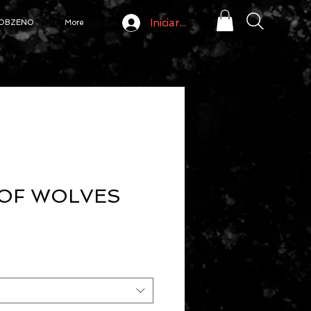
Iniciar sesión
OBZENO
More
 OF WOLVES