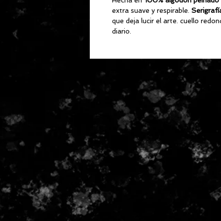
Hecha en
100% algodón peinado
extra suave y respirable.
Serigrafí
que deja lucir el arte. cuello red
diario.