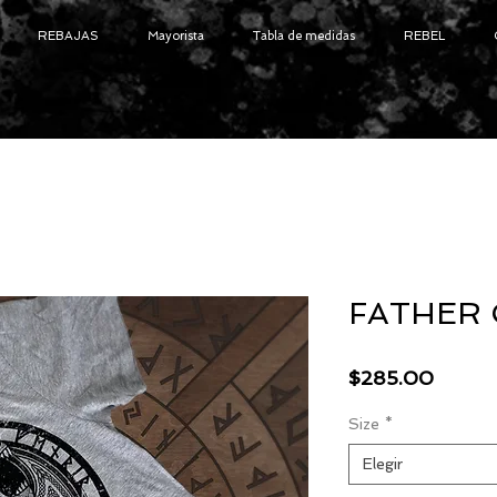
REBAJAS
Mayorista
Tabla de medidas
REBEL
FATHER
Precio
$285.00
Size
*
Elegir