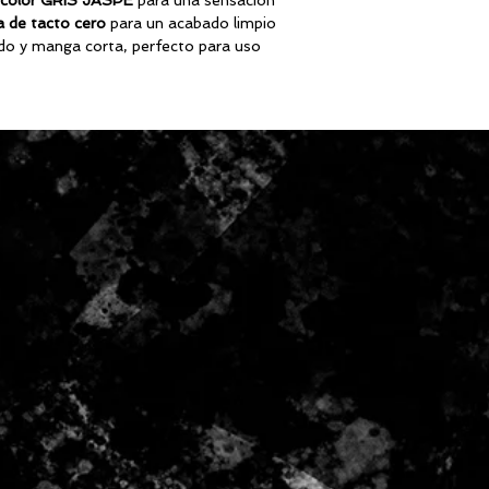
 color GRIS JASPE
para una sensación
a de tacto cero
para un acabado limpio
ondo y manga corta, perfecto para uso